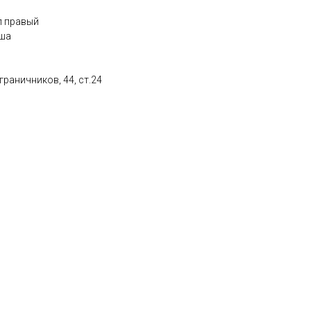
л правый
мша
граничников, 44, ст.24