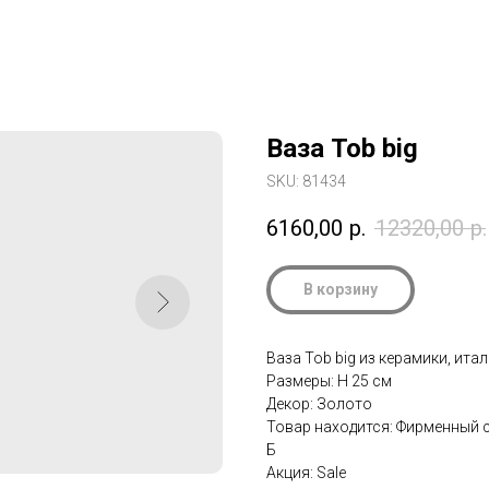
Ваза Tob big
SKU:
81434
6160,00
р.
12320,00
р.
В корзину
Ваза Tob big из керамики, итал
Размеры: H 25 см
Декор: Золото
Товар находится: Фирменный с
Б
Акция: Sale