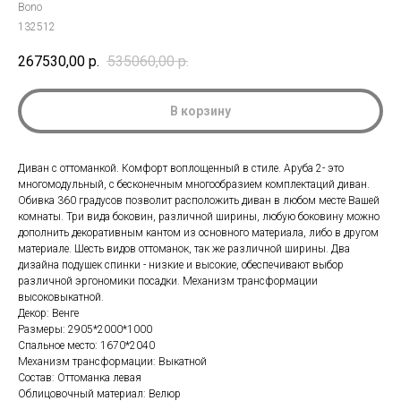
Bono
132512
267530,00
р.
535060,00
р.
В корзину
Диван с оттоманкой. Комфорт воплощенный в стиле. Аруба 2- это
многомодульный, с бесконечным многообразием комплектаций диван.
Обивка 360 градусов позволит расположить диван в любом месте Вашей
комнаты. Три вида боковин, различной ширины, любую боковину можно
дополнить декоративным кантом из основного материала, либо в другом
материале. Шесть видов оттоманок, так же различной ширины. Два
дизайна подушек спинки - низкие и высокие, обеспечивают выбор
различной эргономики посадки. Механизм трансформации
высоковыкатной.
Декор: Венге
Размеры: 2905*2000*1000
Спальное место: 1670*2040
Механизм трансформации: Выкатной
Состав: Оттоманка левая
Облицовочный материал: Велюр