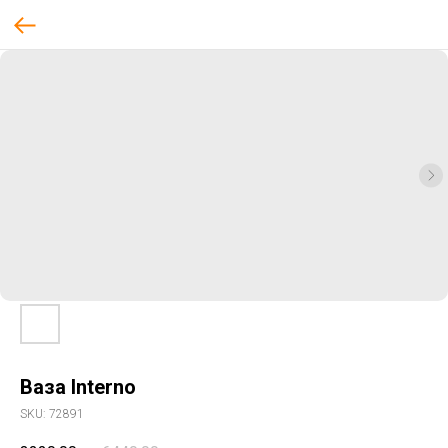
Ваза Interno
SKU:
72891