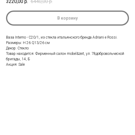
3220,00
р.
6440,00
р.
В корзину
Ваза Interno - C20/1, из стекла итальянского бренда Adriani e Rossi.
Размеры: H 26 Q13/26 см
Декор: Стекло
Товар находится: Фирменный салон mobel&zeit, ул. 78добровольческой
бригады, 14, Б
Акция: Sale