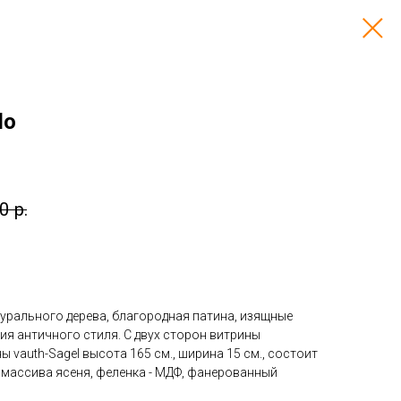
lo
0
р.
урального дерева, благородная патина, изящные
ия античного стиля. С двух сторон витрины
vauth-Sagel высота 165 см., ширина 15 см., состоит
з массива ясеня, феленка - МДФ, фанерованный