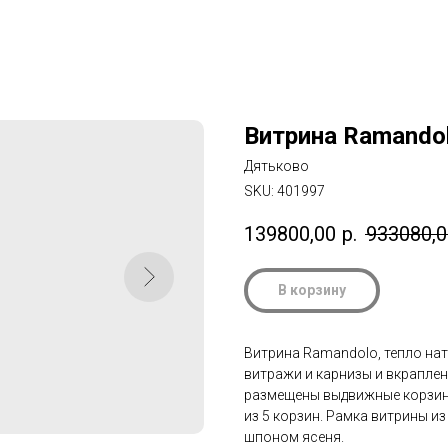
Витрина Ramando
Дятьково
SKU:
401997
139800,00
р.
933080,0
В корзину
Витрина Ramandolo, тепло нат
витражи и карнизы и вкраплен
размещены выдвижные корзины 
из 5 корзин. Рамка витрины и
шпоном ясеня.