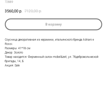
72889
3560,00
р.
7120,00
р.
В корзину
Соусница декоративная из керамики, итальянского бренда Adriani e
Rossi.
Размеры: 41*18 см
Декор: Золото
Товар находится: Фирменный салон mobel&zeit, ул. 78добровольческой
бригады, 14, Б
Акция: Sale