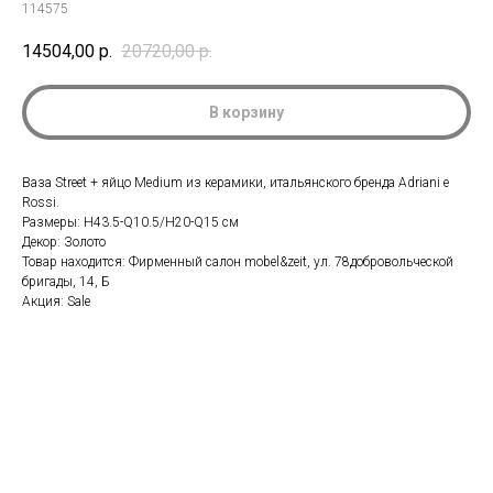
114575
14504,00
р.
20720,00
р.
В корзину
Ваза Street + яйцо Medium из керамики, итальянского бренда Adriani e
Rossi.
Размеры: H43.5-Q10.5/H20-Q15 см
Декор: Золото
Товар находится: Фирменный салон mobel&zeit, ул. 78добровольческой
бригады, 14, Б
Акция: Sale