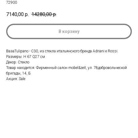
72900
7140,00
р.
14280,00
р.
В корзину
ВазаTulipano - C30, из стекла итальянского бренда Adriani e Rossi.
Размеры: H 67 Q27 см
Декор: Стекло
Товар находится: Фирменный салон mobel&zeit, ул. 78добровольческой
бригады, 14, Б
Акция: Sale