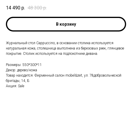
14 490
р.
48 300
р.
В корзину
Журнальный стол Cappuccino, в основании столика используется
натуральная кожа, столешница выполнена из березовых реек, глянцевое
покрытие. Столик используется на подлокотнике дивана.
Размеры: 550*300*11
Декор: дерево/кожа
Товар находится: Фирменный салон mobel&zeit, ул. 78добровольческой
бригады, 14, Б
Акция: Sale