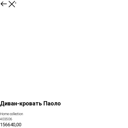
К товарам
Диван-кровать Паоло
Home collection
403506
156640,00