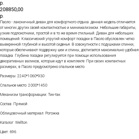
р.
208850,00
р.
Паоло - лаконичный диван для комфортного отдыха. данная модель отличается
от многих других своей компактностью и минимализмом. Небольшие габариты,
узкие подлокотники, простой и в то же время стильный. Диван для небольших
помещений. Классический упругий комфорт посадки в Паоло обусловлен четко
выверенной глубиной и высотой сиденья. В совокупности с подушками спинки,
которые обеспечивают поддержку шеи и спины, достигается максимально удобная
посадка. Глубина посадки регулируется при помощи использования
декоративных валиков, которые идут в комплекте. При своих компактных
размерах, в Паоло предусмотрено спальное место.
Размеры: 2240*1060*930
Спальное место: 2000*1450
Механизм трансформации: Тик-так
Состав: Прямой
Облицовочный материал: Рогожка
Каталог: Wellton
Цвет: 696