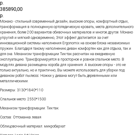
р.
385890,00
р.
Монако - стильный современный дизайн, высокие опоры, комфортный отдых,
трансформация в полноценную ортопедическую кровать, места дополнительного
хранения, более 200 вариантов обивочных материалов и многое другое. Монако
упругий и мягкий одновременно, Этот эффект достигается за счет
инновационной системы наполнения Ergonomix на основе блока независимых
пружин. Благодаря такому наполнению диван комфортен как для отдыха, так и
для сна. Механизм трансформации Тик-так рассчитан на ежедневную
эксплуатацию. Трансформируется в просторное и ровное спальное место. В
модулях дивана размещены короба для хранения. А высокие опоры - это не
только актуально, но и практично, Вы можете использовать для уборки под
диваном робот пылесос. Ножки у дивана могут быть деревянными или
металлическими.
Размеры: 3130*1840*110
Спальное место: 2550*1500
Механизм трансформации: Тик-так
Состав: Оттоманка левая
Облицовочный материал: микробархат