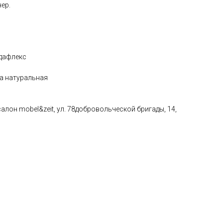
ер.
дафлекс
а натуральная
алон mobel&zeit, ул. 78добровольческой бригады, 14,