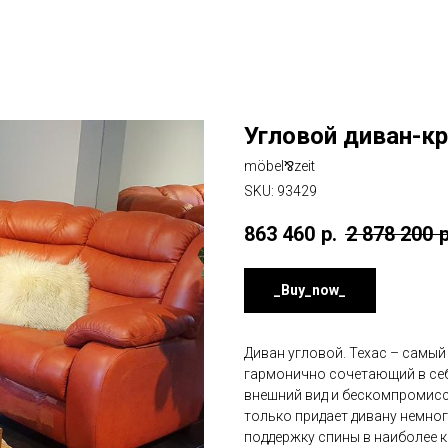
Угловой диван-кр
möbel⅋zeit
SKU:
93429
863 460
р.
2 878 200
р
_Buy_now_
Диван угловой. Техас – самый
гармонично сочетающий в себ
внешний вид и бескомпромисс
только придает дивану немног
поддержку спины в наиболее 