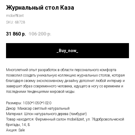
Журнальный стол Каза
möbel⅋zeit
SKU:
68728
31 860
р.
106 200
р.
_Buy_now_
Многолетний опыт разработок в области персонального комфорта
позволил создать уникальную коллекцию журнальных столов, которая
благодаря своему эксклюзивному дизайну дополнит любой интерьер и
завершит образ современного человека, идущего в ногу со временем и
последними тенденциями мировой моды.
Размеры: 1030*1050*1020
Декор: Макасар светлый натуральный
Материал: Шпон натурального дерева (тамбурат)
Товар находится: Фирменный салон mobel&zeit, ул. 78добровольческой
бригады, 14, Б
Акция: Sale