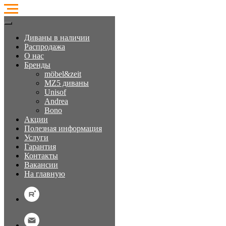
Диваны в наличии
Распродажа
О нас
Бренды
möbel&zeit
MZ5 диваны
Unisof
Andrea
Bono
Акции
Полезная информация
Услуги
Гарантия
Контакты
Вакансии
На главную