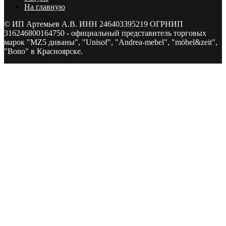
На главную
© ИП Артемьев А.В. ИНН 246403395219 ОГРНИП
316246800164750 - официальный представитель торговых
марок "MZ5 диваны", "Unisof", "Andrea-mebel", "mӧbel&zeit",
"Bono" в Красноярске.